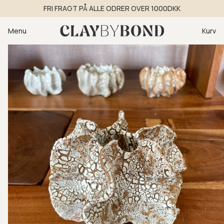
Gå til
FRI FRAGT PÅ ALLE ODRER OVER 1000DKK
indhold
Kurv
Menu
Kurv