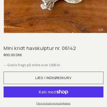
1/5
Mini kridt havskulptur nr. 06142
800,00 DKK
Normalpris
— Gratis fragt på ordre over 1000 kr
LÆG I INDKØBSKURV
Flere betalingsmuligheder