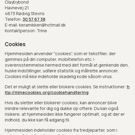
Claybybond
Havnevej 21
4673 Rødvig Stevns
Telefon:
30 57 67 38
E-mail: keramikken@hotmail.dk
Kontaktperson: Trine
Cookies
Hjemmesiden anvender "cookies", som er tekstfiler, der
gemmes på din computer, mobiltelefon etc. i
overensstemmelse hermed med det formål at genkende den,
huske indstillinger, udføre statistik og målrette annoncer.
Cookies må ikke indeholde skadelig kode såsom virus.
Det er muligt at slette eller blokere cookies. Se instruktioner:
h
ttp://minecookies.org/cookiehandtering
Hvis du sletter eller blokerer cookies, kan annoncer blive
mindre relevante for dig og dukke op oftere. Du kan også
risikere, at hjemmesiden ikke fungerer optimalt, og at der er
indhold, du ikke kan få adgang til.
Hjemmesiden indeholder cookies fra tredjeparter, som i