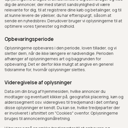
dig de annoncer, der med størst sandsynlighed vil være
relevante for dig, til at registrere dine køb og betalinger, og til
at kunne levere de ydelser, du har efterspurgt, såsom at
sende en nyhedsbrev. Derudover bruger vi oplysningerne til at
optimere vores tjenester og indhold.
Opbevaringsperiode
Oplysningerne opbevares i den periode, loven tillader, og vi
sletter dem, når de ikke længere er nødvendige. Perioden
afhænger af oplysningernes art og baggrunden for
opbevaring. Det er derfor ikke muligt at angive en generel
tidsramme for, hvornår oplysninger slettes.
Videregivelse af oplysninger
Data om din brug af hjemmesiden, hvilke annoncer du
modtager og eventuelt klikker på, geografisk placering, køn og
alderssegment osv. videregives til tredjemand i det omfang
disse oplysninger er kendt. Du kan se, hvilke tredjeparter der
er involveret i afsnittet om "Cookies" ovenfor. Oplysningerne
bruges til annonceringsmålretning.