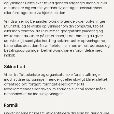
oplysninger. Dette sker fx ved generel adgang til indhold, hvis
du tilmelder dig vores nyhedsbrev, deltager i konkurrencer
eller foretager køb via hjemmesiden.
Vi indsamler og behandler typisk følgende typer oplysninger:
Et unikt ID og tekniske oplysninger om din computer, tablet
eller mobiltelefon, dit IP-nummer, geografiske placering og
hvilke sider du klikker på (interesser). I det omfang du giver
udtrykkeligt samtykke hertil og selv indtaster oplysningerne,
behandles desuden: Navn, telefonnummer, e-mail, adresse og
betalingsoplysninger. Det vil typisk være i forbindelse med
indkøb.
Sikkerhed
Vi har truffet tekniske og organisatoriske foranstaltninger
mod, at dine oplysninger hændeligt eller ulovligt bliver slettet,
offentliggjort, fortabt, forringet eller kommer til
uvedkommendes kendskab, misbruges eller på anden måde
behandles i strid med lovgivningen.
Formål
Oplysningerne bruges til at identificere dig som bruger og vise