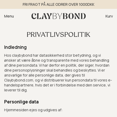
Gå til
FRI FRAGT PÅ ALLE ODRER OVER 1000DKK
indhold
Kurv
Menu
Kurv
PRIVATLIVSPOLITIK
Indledning
Hos claybybond har datasikkerhed stor betydning, og vi
ønsker at være åbne og transparente med vores behandling
af dine persondata. Vi har derfor en politik, der siger, hvordan
dine personoplysninger skal behandles og beskyttes. Vi er
ansvarlige for alle personlige data, der gives til
Claybybond.com, og vi distribuerer kun persondata til vores e-
handelspartnere, hvis det er i forbindelse med den service, vi
leverer til dig.
Personlige data
Hjemmesiden ejes og udgives af: