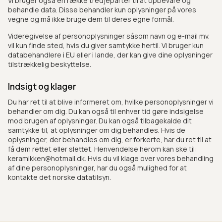
Vi bruger også en række tredjeparter til at opbevare og
behandle data. Disse behandler kun oplysninger på vores
vegne og må ikke bruge dem til deres egne formål.
Videregivelse af personoplysninger såsom navn og e-mail mv.
vil kun finde sted, hvis du giver samtykke hertil. Vi bruger kun
databehandlere i EU eller i lande, der kan give dine oplysninger
tilstrækkelig beskyttelse.
Indsigt og klager
Du har ret til at blive informeret om, hvilke personoplysninger vi
behandler om dig. Du kan også til enhver tid gøre indsigelse
mod brugen af ​​oplysninger. Du kan også tilbagekalde dit
samtykke til, at oplysninger om dig behandles. Hvis de
oplysninger, der behandles om dig, er forkerte, har du ret til at
få dem rettet eller slettet. Henvendelse herom kan ske til:
keramikken@hotmail.dk. Hvis du vil klage over vores behandling
af dine personoplysninger, har du også mulighed for at
kontakte det norske datatilsyn.